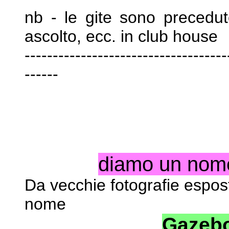
nb - le gite sono precedu
ascolto, ecc. in club house
------------------------------------
------
diamo un nome 
Da vecchie fotografie espo
nome
Gazebo