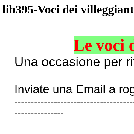
lib395-Voci dei villeggiant
Le voci d
Una occasione per rif
Inviate una Email a 
------------------------------------
---------------