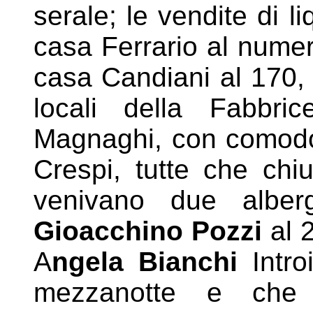
serale; le vendite di li
casa
Ferrario al nume
casa Candiani al 170,
locali della Fabbri
Magnaghi, con comodo d
Crespi, tutte che chi
venivano due alber
Gioacchino Pozzi
al 
A
ngela Bianchi
Intro
mezzanotte e che 