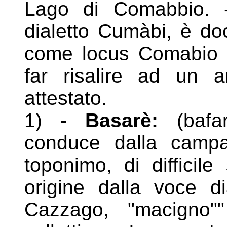
Lago di Comabbio. -
dialetto Cumàbi, è do
come locus Comabio e
far risalire ad un 
attestato.
1) -
Basarè:
(bafar
conduce dalla campa
toponimo, di
difficil
origine dalla voce di
Cazzago,
"macigno"