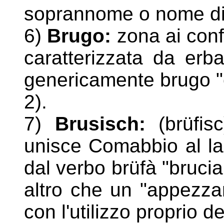
soprannome o nome di
6)
Brugo:
zona ai conf
caratterizzata da erb
genericamente brugo "e
2).
7)
Brusisch:
(brüfi
unisce Comabbio al la
dal
verbo brüfà "brucia
altro che un "appezzam
con
l'utilizzo proprio d