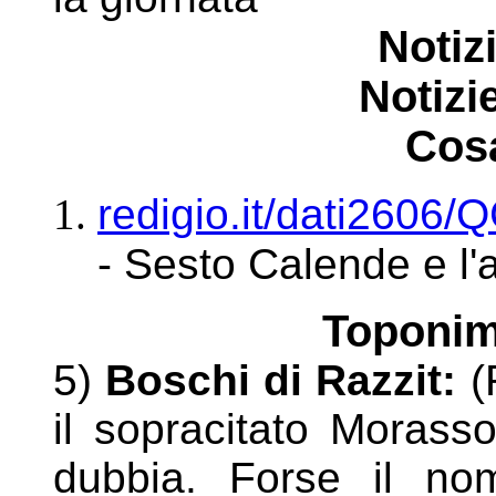
Notiz
Notizie
Cos
redigio.it/dati260
- Sesto Calende e l
Toponim
5)
Boschi di Razzit:
(
il sopracitato Morasso
dubbia. Forse il no