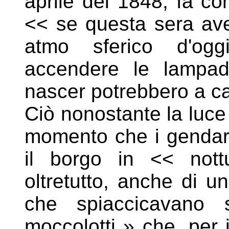
aprile del 1848, fa c
<< se questa
sera av
atmo sferico d'ogg
accendere le
lampad
nascer potrebbero a ca
Ciò nonostante la luce
momento che i gendarm
il
borgo in << nottu
oltretutto, anche di u
che
spiaccicavano 
moccolotti » che, per 