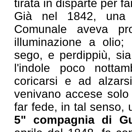
tirata in disparte
per fa
Già nel 1842, una d
Comunale aveva pro
illuminazione
a olio;
sego, e perdippiù, sia
l'indole poco
nottam
coricarsi e ad alzars
venivano accese
solo
far fede, in tal senso,
5" compagnia
di G