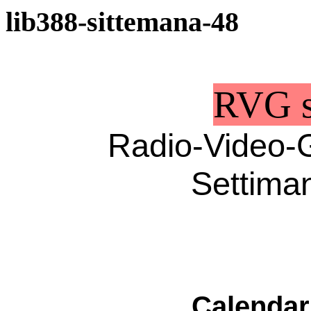
lib388-sittemana-48
RVG s
Radio-Video-Gi
Settima
Calendari