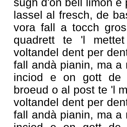
sugh d'on bell limon e
lassel al fresch, de b
vora fall a tocch gro
quadrett te 'l mette
voltandel dent per dent
fall andà pianin, ma a r
inciod e on gott de
broeud o al post te 'l 
voltandel dent per den
fall andà pianin, ma a r