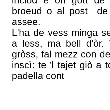
inciod e on gott d
broeud o al post de 
assee.
L'ha de vess minga s
a less, ma bell d'òr.
gròss,
fal mezz con den
inscì: te 'l tajet giò a
padella cont