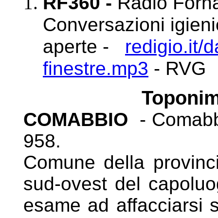
RF360 -
Radio Forna
Conversazioni igienic
aperte -
redigio.it
finestre.mp3
- RVG
Toponim
COMABBIO
- Comabbi
958.
Comune della provinc
sud-ovest del capoluo
esame ad affacciarsi s