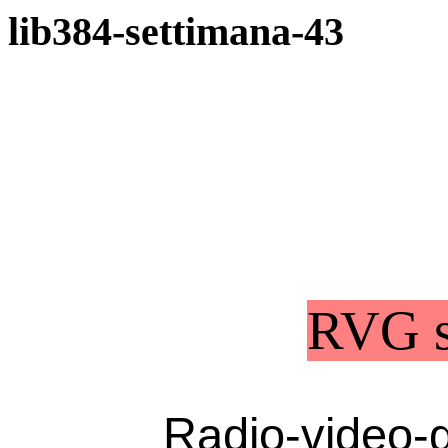
lib384-settimana-43
RVG s
Radio-video-g