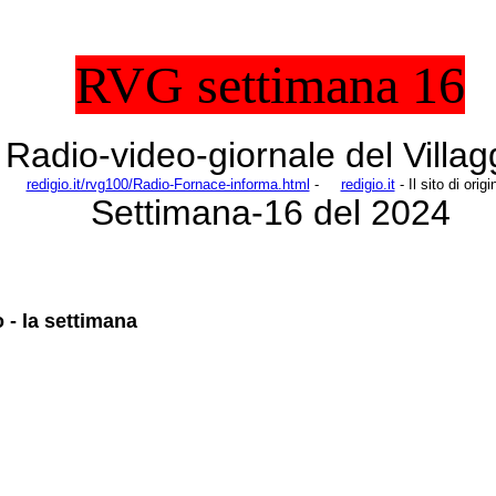
RVG settimana 16
Radio-video-giornale del Villag
redigio.it/rvg100/Radio-Fornace-informa.html
-
redigio.it
- Il sito di ori
Settimana-16 del 2024
 - la settimana