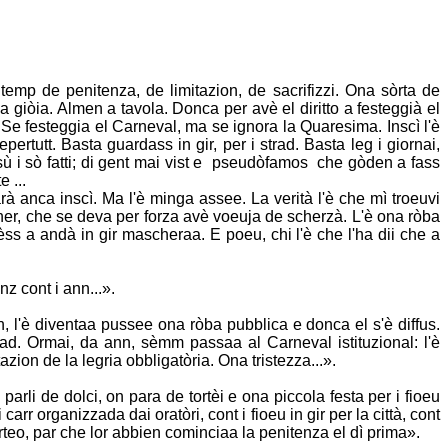
temp de penitenza, de limitazion, de sacrifizzi. Ona sòrta de
la giòia. Almen a tavola. Donca per avè el diritto a festeggià el
? Se festeggia
el Carneval, ma se ignora la Quaresima. Inscì l'è
pertutt. Basta guardass in gir,
per i strad. Basta leg i giornai,
a sù i sò fatti; di gent mai vist e pseudòfamos che
gòden a fass
 ...
rà anca inscì. Ma l'è minga assee. La verità l'è che mì troeuvi
her, che se deva per forza avè voeuja de scherzà. L'è ona ròba
dèss a andà
in gir mascheraa. E poeu, chi l'è che l'ha dii che a
z cont i ann...».
, l'è diventaa pussee ona ròba pubblica e donca el s'è diffus.
dad.
Ormai, da ann, sèmm passaa al Carneval istituzional: l'è
tazion de la
legria obbligatòria. Ona tristezza...».
e parli de dolci, on para de tortèi e ona piccola festa per i fioeu
i carr
organizzada dai oratòri, cont i fioeu in gir per la città, cont
orteo, par che lor
abbien cominciaa la penitenza el dì prima».