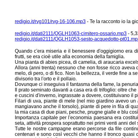
redigio.it/rvg101/rvg-16-106.mp3
- Te la racconto io la gi
redigio.it/dati2111/QGLH1063-cimitero-ossario.mp3
- 5,3
redigio.it/dati2111/QGLH1053-sesto-acquedotto-pt01.m
Quando c'era miseria e il benessere d'oggigiorno era di
frutti, se era cioè utile alla
economia della famiglia.
Una pianta di abies picea, di camelia, di araucaria exce
Allora (anni trenta) nessuno che non fosse ricco aveva 
melo, di pero, o di fico.
Non la bellezza, il verde fine a se
divisorio tra l'orto e il pollaio.
Dovunque ci inseguiva il fantasma della fame, la penuria
Il prato seminato davanti a casa era di trifoglio: oltre c
e cuscini d'inverno,
ingrassate a dovere, costituivano il pi
Filari di uva, piante di mele (nel mio giardino avevo 
mangiavano anche
il torsolo), piante di pere in fila di
la mia casa di due piani, pesche,
prugne gialle e blu cos
Importanza capitale per l'economia paesana era costitui
seta, attività prospera
soprattutto nei primi venti anni del
Tutte le nostre campagne erano percorse da file continue
centenari e sono così vecchi
che hanno il tronco quasi 