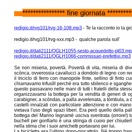
**************** fine giornata *********
redigio.it/rvg101/rvg-16-108.mp3
- Te la racconto io la gi
redigio.it/rvg101/rvg-xxx.mp3 - qualche parola sull'
redigio.it/dati2111/QGLH1055-sesto-acquedotto-pt03.m
redigio.it/dati2111/QGLH1066-commissari-prefettixi.mp3
Se non miseria, povertà. Povertà di vita, miseria di div
scònca, ovverossia cavallucci
a dondolo di legno con redi
il triciclo di ferro con manopole finte,
sellino di finto 
chiamavamo trifusìll perché era tutto sbilenco e
sgangher
questo passavano nelle mani di tutti i fratelli della stes
organizzavamo la bottega per la vendita di generi di 
carabigner, a scòndas, a palla avvelenata, a tòmbula, a 
castelli
innalzati con particolare attenzione e con mano 
vietava l'uso degli spazi liberi.
Era però quello della pal
bottega del Marino legnamè usciva sventrata
(orrore!)
buchell per gonfiarlo è una stringa di cuoio per chiuder
nella stima che i suoi amichetti portavano per lui.
La bicicletta era l'ultimo dono-giocattolo. Né troppo bas