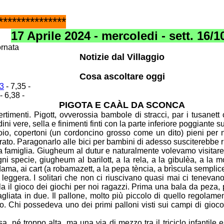
***************
17 Aprile 2024 - mercoledi - sett. 16/1
ornata
Notizie dal Villaggio
Cosa ascoltare oggi
p3
- 7,35 -
- 6,38 -
PIGOTA E CAÀL DA SCONCA
ertimenti. Pigott, ovverossia bambole di stracci, par i
tusanett
ni vere, sella e finimenti finti con la parte inferiore poggiante s
cuoio, copertoni (un cordoncino grosso come un dito) pieni per
ato. Paragonarlo alle bici per bambini di adesso susciterebbe
sa
famiglia. Giugheum al dutur e naturalmente volevamo visitar
ogni specie, giugheum
al barilott, a la rela, a la gibulèa, a la
dama, ai cart (a robamazett, a la pepa
tència, a brìscula semplice
leggera. I solitari che non ci riuscivano quasi mai ci
tenevano
la il gioco dei giochi per noi ragazzi. Prima una bala da peza,
 tagliata in due. Il pallone, molto più piccolo di quello regol
lo. Chi
possedeva uno dei primi palloni visti sui campi di gioc
sa, né troppo alta, ma una via di mezzo tra il triciclo
infantile 