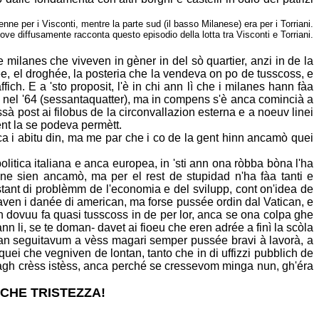
tenne per i Visconti,
mentre la parte sud (il basso Milanese) era per i Torriani.
, dove diffusamente racconta questo episodio della lotta tra
Visconti e Torriani.
e milanes che viveven in gèner in del sò quartier, anzi in de la
ée,
el droghée, la posteria che la vendeva on po de tusscoss, e
fich. E a 'sto proposit, l'è
in chi ann lì che i milanes hann fàa
 nel '64 (sessantaquatter), ma in compens s'è
anca comincià a
ssà post ai filobus de la circonvallazion esterna e a noeuv linei
t la se podeva permètt.
a i abitu din, ma me par che i co de la gent hinn ancamò quei
olitica italiana e anca europea, in 'sti ann ona ròbba bòna l'ha
 ne sien
ancamò, ma per el rest de stupidad n'ha fàa tanti e
istant di problèmm de
l'economia e del svilupp, cont on'idea de
ppaven i danée di american, ma
forse pussée ordin dal Vatican, e
 dovuu fa quasi tusscoss in de per lor, anca se
ona colpa ghe
nn li, se te doman- davet ai fioeu che eren adrée a finì la scòla
 pian seguitavum a vèss magari semper pussée bravi à lavorà, a
quei che vegniven de lontan, tanto che in di uffizzi pubblich de
fagh crèss istèss,
anca perché se cressevom minga nun, gh'éra
 CHE
TRISTEZZA!