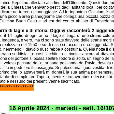
oponimo Repetino attestato alla fine dell'Ottocento. Questi due l
della Chiesa che venivano gestiti dagli abitanti locali per coltit
indicare un terreno pianeggiante. A Un toponimo
Occulum è atte
na piccola area pianeggiante che collega una piccola pozza
d
 Cascina Buon Gesù e ad est del centro abitato di
Travedona 
rra di laghi e di storia. Oggi vi racconterò 2 leggend
 il 14 luglio di ogni anno il lago si tinga di uno
strano colore
una leggenda, è vero, ma ci sono state davvero delle strane morti
u realizzato nel 1550 e su di esso si racconta una leggenda. 
, nemmeno il diavolo riuscirebbe a costruirla. Quella notte il d
n
erano soddisfatti e così l'architetto si rivolse ancora al diavolo
 zona del
portone si possa sentire l'odore di zolfo, un segno del
hi voleva passare dall'altra parte passando da
Pavia, doveva ut
fitta impedì loro il passaggio. Si palesò una figura vestita
di r
il primo che lo attraverserà mi donerà la sua anima per sempre
ntanto di completare l'opera, mentre loro avrebbero deciso chi
nato e
nessuno dei presenti venne sacrificato.
***************
16 Aprile 2024 - martedi - sett. 16/10
ornata