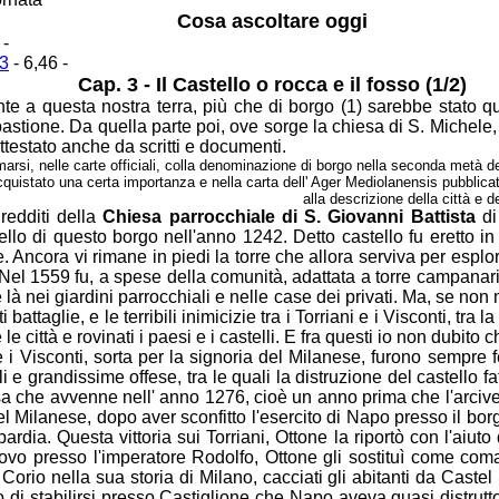
Cosa ascoltare oggi
 -
p3
- 6,46 -
Cap. 3 - Il Castello o rocca e il fosso (1/2)
te a questa nostra terra, più che di borgo (1)
sarebbe stato qu
 bastione. Da quella parte poi, ove sorge la chiesa di S. Michele
attestato anche da scritti e documenti.
rsi, nelle carte officiali, colla denominazione di borgo nella
seconda metà del
cquistato una certa importanza e nella carta dell' Ager Mediolanensis pubblica
alla descrizione della città e
redditi della
Chiesa parrocchiale di S. Giovanni
Battista
di
stello di questo borgo nell'anno 1242. Detto castello fu eretto i
te. Ancora vi rimane in piedi la torre che allora serviva per espl
 Nel 1559 fu, a spese della comunità, adattata a torre campana
e
là nei giardini parrocchiali e nelle case dei privati. Ma, se no
ti battaglie, e le
terribili inimicizie tra i Torriani e i Visconti, tra
e città e rovinati i paesi e i
castelli. E fra questi io non dubito c
 e i Visconti, sorta per la signoria del Milanese,
furono sempre fe
i e grandissime offese, tra le quali la distruzione del castello fa
i sa che avvenne nell' anno 1276, cioè un anno prima che l'arci
el
Milanese, dopo aver sconfitto l'esercito di Napo presso il b
mbardia. Questa
vittoria sui Torriani, Ottone la riportò con l'aiut
covo presso l'imperatore Rodolfo,
Ottone gli sostituì come coma
orio nella sua storia di Milano, cacciati gli abitanti
da Castel 
o di stabilirsi presso Castiglione che Napo aveva quasi distrutt