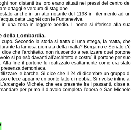
uoghi
non distanti tra loro erano situati nei pressi del centro del
vare
ortaggi e verdura di stagione
stato anche in un atto notarile del 1198 in riferimento ad un
'acqua detta Laghèt con le Funtanevive.
in una zona in leggero pendio. Il nome si riferisce alla sua
e della
Lombardia.
 cupo. Secondo la storia si tratta di una strega, la matta, che
durante la famosa giornata della matta? Bergamo e Seriate c'è
Si dice che
l'architetto, non riuscendo a realizzare quel portone
iavolo si palesò davanti
all'architetto e costruì il portone per suo
. Alla fine il portone fu realizzato
esattamente come era stato
la presenza demoniaca.
ilizzare le barche. Si dice che il 24 di dicembre un gruppo di
osso e fece apparire un ponte fatto di nebbia. Si rivolse infine ai
. L'arcangelo
Michele, che era presente fra i passanti, disse al
 mandare per primo il diavolo
completa l'opera e San Michele
7