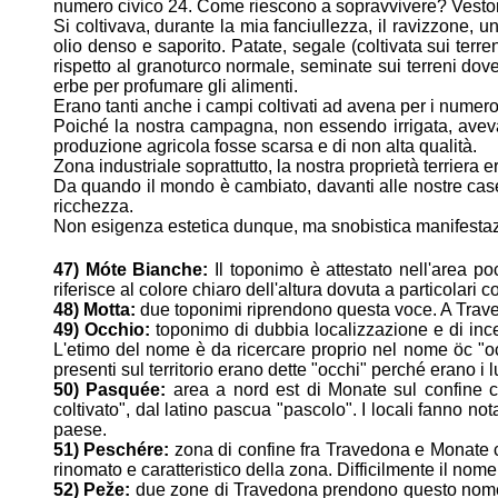
numero civico 24. Come riescono a
sopravvivere? Veston
Si coltivava, durante la mia fanciullezza, il ravizzone, u
olio denso e
saporito. Patate, segale (coltivata sui terr
rispetto al granoturco
normale, seminate sui terreni dove s
erbe per profumare gli alimenti.
Erano tanti anche i campi coltivati ad avena per i numero
Poiché la nostra campagna, non essendo irrigata, avev
produzione agricola fosse
scarsa e di non alta qualità.
Zona industriale soprattutto, la nostra proprietà terriera
Da quando il mondo è cambiato, davanti alle nostre cas
ricchezza.
Non esigenza estetica dunque, ma snobistica manifestaz
47) Móte Bianche:
Il toponimo è attestato nell'area p
riferisce al colore chiaro
dell'altura dovuta a particolari c
48) Motta:
due toponimi riprendono questa voce. A Trav
49) Occhio:
toponimo di dubbia localizzazione e di inc
L'etimo del nome è
da ricercare proprio nel nome öc "o
presenti sul territorio erano dette
"occhi" perché erano i l
50) Pasquée:
area a nord est di Monate sul confine 
coltivato", dal latino pascua
"pascolo". I locali fanno n
paese.
51) Peschére:
zona di confine fra Travedona e Monate c
rinomato e caratteristico
della zona. Difficilmente il nom
52) Peže:
due zone di Travedona prendono questo nome