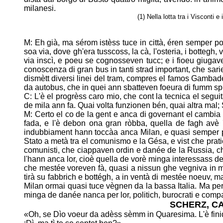
milanesi.
(1) Nella lotta tra i Visconti 
M: Eh già, ma sérom istèss tuce in città, éren semper p
soa via, dove gh'era
tusscoss, la cà, l'osteria, i bottegh,
via inscì, e poeu se cognosseven tucc; e
i fioeu giugave
conoscenza di gran bus in tanti strad important, che sar
dismètt diversi linei del tram, compres el famos Gambadel
da
autobus, che in quei ann sbatteven foeura di fumm spu
C: L'è el progrèss caro mio, che cont la tecnica el segu
de mila ann fa. Quai volta
funzionen bén, quai altra mal; S
M: Certo el co de la gent e anca di governant el cambia
fada, e l'è debon ona
gran ròbba, quella de fagh avè 
indubbiament hann toccàa anca Milan, e quasi
semper p
Stato a metà tra el comunismo e la Gésa, e vist che
prat
comunisti, che ciappaven ordin e danée de la Russia, ch
l'hann anca lor, cioè quella de vorè minga interessass de
che mestée voreven fà, quasi a nissun ghe vegniva in m
tirà su fabbrich e
bottégh, a in ventà di mestée noeuv, m
Milan ormai quasi tuce vègnen da la
bassa Italia. Ma per
minga de danée nanca per lor, politich, burocrati e
compa
SCHERZ, C
«Oh, se Dìo voeur da adèss sèmm in Quaresima. L'è finid