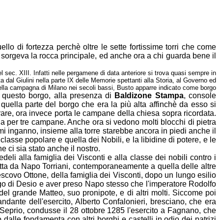
ello di fortezza perchè oltre le sette fortissime torri che come
,
sorgeva la rocca principale, ed anche ora a chi guarda bene il
 sec. XIII. Infatti nelle pergamene di data anteriore si trova quasi sempre in
ta dal
Giulini nella parte IX delle Memorie spettanti alla Storia, al Governo ed
 della campagna di
Milano nei secoli bassi, Busto apparre indicato come borgo
 questo borgo, alla presenza di
Baldizone Stampa
, console
n
quella parte del borgo che era la più alta affinchè da esso si
orare, ora invece
porta le campane della chiesa sopra ricordata.
ria per tre campane.
Anche ora si vedono molti blocchi di pietra
n mi inganno, insieme alla torre starebbe
ancora in piedi anche il
 la classe popolare e quella dei Nobili, e la libidine di
potere, e le
he ci sia stato anche il nostro.
deli alla famiglia dei Visconti e alla classe dei nobili contro i
tta
da Napo Torriani, contemporaneamente a quella delle altre
vescovo Ottone, della
famiglia dei Visconti, dopo un lungo esilio
orgo di Desio e aver preso Napo stesso
che l'imperatore Rodolfo
o del grande Matteo, suo pronipote, e di altri molti.
Siccome poi
ndante dell'esercito, Alberto Confalonieri, bresciano, che era
Seprio, condusse il 28 ottobre 1285 l'esercito a Fagnano, che
o dalle
fondamenta con altri borghi e castelli in odio dei patrizi