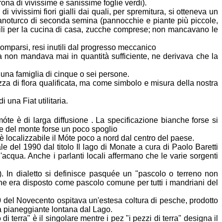
rona di
vivissime e sanissime foglie verdi).
 di vivissimi fiori gialli dai quali, per spremitura, si otteneva un
anoturco di seconda semina (pannocchie e piante più piccole,
ili
per la cucina di casa, zucche comprese; non mancavano le
mparsi, resi inutili dal progresso meccanico
a non mandava mai in quantità sufficiente, ne derivava che la
una famiglia di cinque o sei persone.
ezza di flora qualificata, ma come simbolo e misura della nostra
 una Fiat utilitaria.
óte è di larga diffusione . La specificazione bianche forse si
he
del monte forse un poco spoglio
 localizzabile il Móte poco a nord dal centro del paese.
e del 1990 dal titolo Il lago di Monate a cura di Paolo Baretti
l'acqua. Anche i parlanti locali affermano che le varie sorgenti
e). In dialetto si definisce pasquée un "pascolo o terreno non
che era
disposto come pascolo comune per tutti i mandriani del
50 del Novecento ospitava un'estesa coltura di pesche, prodotto
a
pianeggiante lontana dal Lago.
di terra" è il singolare mentre i pez "i pezzi di terra" designa il