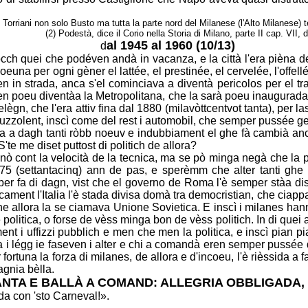
e i Torriani non solo Busto ma tutta la parte nord del Milanese (l'Alto Milanese) 
(2) Podestà, dice il Corio nella Storia di Milano, parte II cap. VII
al 1945 al 1960 (10/13)
d
occh quei che podéven andà in vacanza, e la città
l'era pièna d
 voeuna per ogni gèner el lattée, el prestinée, el cervelée, l'offell
n in strada, anca s'el cominciava a diventà pericolos per el traf
ien poeu
diventàa la Metropolitana, che la sarà poeu inaugurada
ègn, che l'era attiv fina dal
1880 (milavòttcentvot tanta), per la
zzolent, inscì come del rest i automobil, che
semper pussée gen
ita a dagh tanti ròbb noeuv e indubbiament el ghe fà
cambià anc
'te me diset puttost di politich de allora?
 nò cont la velocità de la tecnica, ma se pò minga
negà che la p
75 (settantacinq) ann de pas, e sperèmm che alter tanti ghe
er fa di dagn, vist che el governo de Roma l'è semper stàa d
icament l'Italia l'è stada divisa domà tra democristian, che cia
e allora la
se ciamava Unione Sovietica. E inscì i milanes hann
 politica, o forse de vèss
minga bon de vèss politich. In di quei a
ent i uffizzi pubblich e men che men la
politica, e inscì pian
a i légg ie faseven i alter e chi a comandà eren semper pussée
 fortuna la forza di milanes, de allora e d'incoeu, l'è rièssida a 
gnia bèlla.
ANTA E BALLÀ A COMAND: ALLEGRIA OBBLIGADA,
a con 'sto Carneval!».