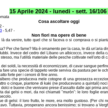
15 Aprile 2024 - lunedi - sett. 16/10
ornata
Cosa ascoltare oggi
2 -
p3
- 5,47 -
Non fiori ma opere di bene
 là da venire, tutto quel che si faceva o si comprava
o si pian
lsa? Per che farne? Ma è ornamento per la casa, le
dà un'aria dis
dubbi. Invece del cedro del Libano un albicocco,
invece della c
 stesso, ma l'utilità materiale delle pesche coltivate nell'orto di
c
 dei soldi, la necessità di economizzare, di cavar
sangue perfino
he a fare una specie di tappeto verde serviva da
pastura per le oc
atto forte per i cenoni di fine anno.
un albero che produceva mele cotogne di una
grossezza ecceziona
 quattro o cinque, piantone di kaki (ne producevano a quintali) noc
ì dolci e buone che venivano prese d'assalto dalle api prima an
ta dai gelsi o mori, da noi chiamati "muròn": le loro
foglie era
 secolo.
 di gelsi: il loro frutto, le more, era molto gustoso.
(Per chi n
cavo. Tuttavia, prosperano ancora benissimo; si trovano a Ver