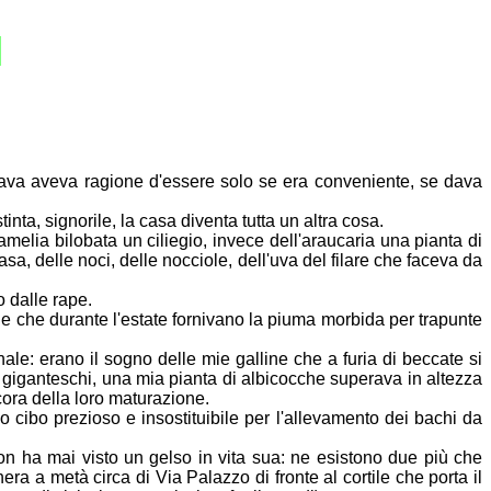
6
tava aveva ragione d'essere solo se era conveniente, se dava
tinta, signorile, la casa diventa tutta un altra cosa.
amelia bilobata un ciliegio, invece dell'araucaria una pianta di
asa, delle noci, delle nocciole, dell'uva del filare che faceva da
 dalle rape.
he che durante l'estate fornivano la piuma morbida per trapunte
le: erano il sogno delle mie galline che a furia di beccate si
i
giganteschi, una mia pianta di albicocche superava in altezza
cora della loro
maturazione.
no cibo prezioso e insostituibile per l'allevamento dei bachi da
on ha mai visto un gelso in vita sua: ne esistono due più che
ghera a
metà circa di Via Palazzo di fronte al cortile che porta il