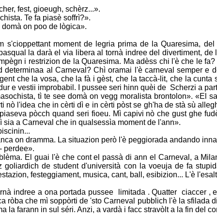
er, fest, gioeugh, schèrz...».
hista. Te fa piasè soffrì?».
ia domà on poo de lògica».
m s'cioppettant moment de legria prima de la
Quaresima, del 
asqual la darà el via libera al tornà indree del divertiment,
de 
 impègn i restrizion de la Quaresima. Ma adèss chi l'è che le fa
d determinaa al Carneval? Chì oramai l'è carneval semper e de
 gent che la
vosa, che la fà i gèst, che la taccà-lit, che la cunt
ur e vestii improbabil. I
pussee seri hinn quèi de Scherzi a parte
masochista, tì te see domà on vegg moralista
brontolon». «El sa
 nò l'idea che in cèrti dì e in cèrti pòst se gh'ha de stà sù
alleg
piaseva pòcch quand seri fioeu. Mì capivi nò che gust ghe fu
bì sia a Carneval che in qualsessìa moment de l'ann».
iscinin...
anca on dramma. La situazion però l'è peggiorada
andando innan
- perdee».
 blèma. El guai l'è che cont el passà di ann el
Carneval, a Milan
 goliardich de student d'università con la voeuja de fa stupi
azion, festeggiament, musica, cant, ball, esibizion... L'è l'esal
 tornà indree a ona portada pussee limitada . Quatter
ciaccer , 
a ròba che mì soppòrti de 'sto Carneval pubblich l'è la sfilada d
 la farann in sul séri. Anzi, a vardà i facc stravòlt a la fin del c