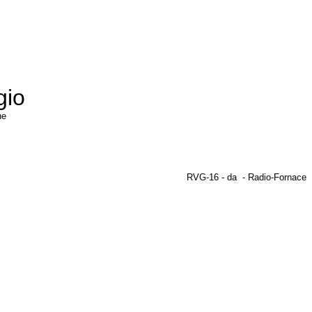
gio
gine
RVG-16 - da - Radio-Fornace