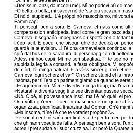
;Dì, ma tì te se sentet ben?».
«Benissim, anzi, da incoeu mèj. Mì ne podevi pù de masch
«Ò bèlla, ò bèlla, mì savevi nò de 'sta toa vocazion masoc
Dì nò di stupidad... L'è pròppi nò masochismo, mì vorar
Famm capì
Tì pénsegh ben a sora. El Carneval el nass come ulti
compensazion
anticipada. Inscì come la gran pacciada p
Carneval bisognarìa impegnass a
rispettà con altertant
tròpp facil. E poeu, che bisògn gh'è de dedicà on
perio
guardà la television. Lì l'è ona carnevalada continoa: la
spià dal bus de la saradura; di personagg con di pettenad
Adèss mì hoo capii. Mì me seri sbagliaa. Tì te see nò 
stupida la legria a
comand, la festa obbligada. Mì soppòrti
de ciòd, l'è minga natural. E a
vèss sincer giamò el me 
Carneval ogni scherz el var? On schèrz stupid el
fa inra
Insòma, per tì l'era on patiment giamò de quand te seret p
«Esagerèmm nò. Mì me divertivi minga tròpp, ma l'era n
«Natural, a diventà vègg tì te see diventaa pussee secca
«Nò. Cioè, el pò vèss anca inscì, ma l'è nò quèll el pro
Ona vòlta gh'eren i
fioeu in maschera e on quai schèrz
organizzaa, pianificaa, finanziaa dal
Comun. Gh'è manifest
«Ma insòma, tì 'se l'è che te vorariet propònn?».
;Personalment mì sarìa per tirall via. Ò per lo men per
che gh'hann voeuja de falla.
A pensagh ben a sora, l'unic
adree i pret sudaa e i suòr cruzziaa. Lor
però la Quaresima