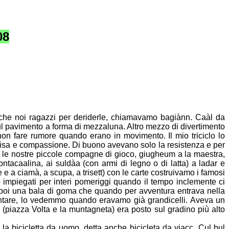
08
 che noi ragazzi per deriderle, chiamavamo bagiànn. Caàl da
ul
pavimento a forma di mezzaluna. Altro mezzo di divertimento
 non fare rumore
quando erano in movimento. Il mio triciclo lo
 risa e compassione. Di
buono avevano solo la resistenza e per
e le nostre piccole compagne di gioco,
giugheum a la maestra,
 montacaalina, ai suldàa (con armi di legno o di latta) a ladar e
 e a ciamà, a scupa, a trisett) con le carte costruivamo i famosi
 impiegati per interi pomeriggi quando il tempo inclemente ci
 poi una bala
di goma che quando per avventura entrava nella
amentare, lo vedemmo quando
eravamo già grandicelli. Aveva un
o (piazza Volta e la muntagneta) era posto sul
gradino più alto
e la bicicletta da uomo, detta anche bicicleta da viacc. Cul bul