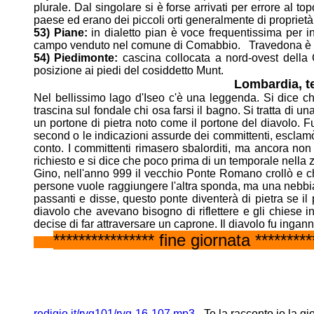
plurale. Dal singolare
si è forse arrivati per errore al t
paese ed erano dei piccoli orti
generalmente di proprietà 
53) Piane:
in dialetto pian è voce frequentissima per 
campo venduto nel
comune di Comabbio. Travedona è u
54) Piedimonte:
cascina collocata a nord-ovest della
posizione ai piedi del
cosiddetto Munt.
Lombardia, te
Nel bellissimo lago d'Iseo c'è una leggenda. Si dice che
trascina sul fondale chi
osa farsi il bagno. Si tratta di 
un portone di pietra noto come il
portone del diavolo. F
second o le indicazioni assurde dei committenti,
esclamò
conto. I committenti rimasero sbalorditi, ma ancora no
richiesto e si dice che poco prima di un temporale nella
Gino, nell'anno 999 il vecchio Ponte Romano crollò e c
persone vuole
raggiungere l'altra sponda, ma una nebbia 
passanti e disse, questo ponte
diventerà di pietra se 
diavolo che avevano bisogno di riflettere e gli
chiese i
decise di far attraversare un caprone. Il diavolo fu ingan
**************** fine giornata *********
redigio.it/rvg101/rvg-16-107.mp3
- Te la racconto io la gi