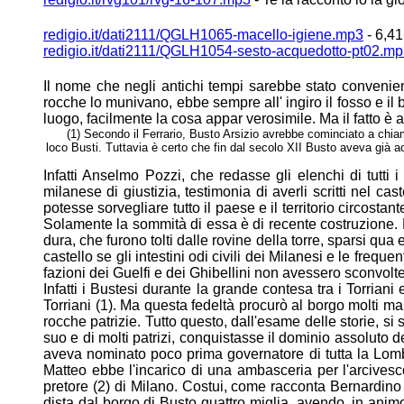
redigio.it/dati2111/QGLH1065-macello-igiene.mp3
- 6,41
redigio.it/dati2111/QGLH1054-sesto-acquedotto-pt02.m
Il nome che negli antichi tempi sarebbe stato convenien
rocche lo munivano,
ebbe sempre all' ingiro il fosso e il
luogo, facilmente la cosa appar
verosimile. Ma il fatto è 
(1) Secondo il Ferrario, Busto Arsizio avrebbe cominciato a chiama
loco Busti. Tuttavia è certo
che fin dal secolo XII Busto aveva già a
Infatti Anselmo Pozzi, che redasse gli elenchi di tutti i 
milanese di giustizia,
testimonia di averli scritti nel ca
potesse sorvegliare tutto il paese e il
territorio circostan
Solamente la sommità di essa è di recente
costruzione.
dura, che furono tolti dalle rovine della torre, sparsi qua 
castello se gli intestini odi civili dei Milanesi e le frequen
fazioni dei Guelfi e dei Ghibellini non avessero sconvolte l
Infatti i Bustesi durante la grande contesa tra i Torriani
Torriani (1). Ma questa
fedeltà procurò al borgo molti mal
rocche patrizie. Tutto questo, dall'esame
delle storie, s
suo e di molti patrizi, conquistasse il dominio assoluto d
aveva nominato poco prima governatore di tutta la Lo
Matteo ebbe l'incarico di una ambasceria per l'arcives
pretore
(2) di Milano. Costui, come racconta Bernardino C
dista dal borgo di Busto
quattro miglia, avendo. in anim