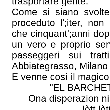
trasportare gente.
Come si siano svolt
proceduto l';iter, no
che
cinquant';anni dopo
un vero e proprio serv
passeggeri sui trat
Abbiategrasso, Milano 
E venne così il magic
"EL BARCHE
Ona disperazion ni
lòtt lò