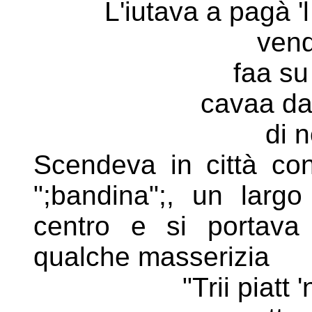
L'iutava a pagà 'l 
vend
faa su
cavaa dal
di n
Scendeva in città con 
";bandina";, un lar
centro e
si portava 
qualche masserizia
"Trii piat