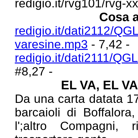
redigio.it/rvg101/rvg-x
Cosa a
redigio.it/dati2112/Q
varesine.mp3
- 7,42 -
redigio.it/dati2111/Q
#8,27 -
EL VA, EL VA
Da una carta datata 17
barcaioli di Boffalora
l';altro Compagni, 