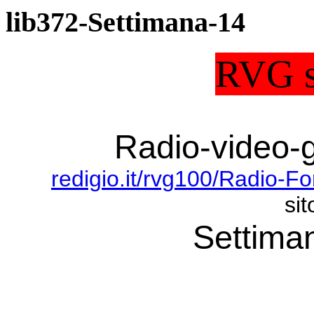
lib372-Settimana-14
RVG s
Radio-video-g
redigio.it/rvg100/Radio-F
sit
Settima