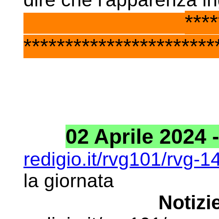
***
***********************
02 Aprile 2024 -
redigio.it/rvg101/rvg-
la giornata
Notizie