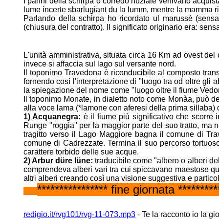
I panni della schirpa o corredo nuziale venivano acquista
lume incerte
sbarlugiant du la lumm, mentre la mamma rig
Parlando della schirpa ho ricordato ul marussè (sens
(chiusura del contratto). Il significato
originario era: sens
L'unità amministrativa, situata circa 16 Km ad ovest del c
invece si affaccia
sul lago sul versante nord.
Il toponimo Travedona è riconducibile al composto tran
fornendo così
l'interpretazione di "luogo tra od oltre gli 
la spiegazione del nome
come "luogo oltre il fiume Ve
Il toponimo Monate, in dialetto noto come Monàa, può d
alla voce lama
(*lamone con aferesi della prima sillaba) d
1) Acquanegra:
è il fiume più significativo che scorre 
Runge "roggia" per la
maggior parte del suo tratto, ma 
tragitto verso il Lago Maggiore bagna il
comune di Tra
comune di Cadrezzate. Termina il suo percorso tortuo
carattere torbido delle sue acque.
2) Arbur düre lüne:
traducibile come "albero o alberi de
comprendeva
alberi vari tra cui spiccavano maestose qu
altri alberi creando così una
visione suggestiva e partico
**************** fine giornata *********
redigio.it/rvg101/rvg-11-073.mp3
- Te la racconto io la gi