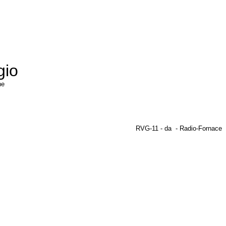
gio
gine
RVG-11 - da - Radio-Fornace