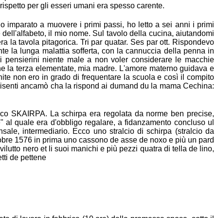
 rispetto per gli esseri umani era spesso carente.
ho imparato a muovere i primi passi, ho letto a sei anni i primi
e
dell'alfabeto, il mio nome. Sul tavolo della cucina, aiutandomi
era la tavola
pitagorica. Tri par quatar. Ses par ott. Rispondevo
nte la lunga malattia sofferta,
con la cannuccia della penna in
di pensierini niente male a non voler considerare le
macchie
e la terza elementate, mia madre. L'amore materno guidava e
te non ero in grado di frequentare la scuola e così il compito
risenti ancamò cha la rispond ai dumand du la mama Cechina:
ico SKAIRPA. La schirpa era regolata da norme ben precise,
e" al
quale era d'obbligo regalare, a fidanzamento concluso ul
nsale, intermediario. Ecco
uno stralcio di schirpa (stralcio da
ottobre 1576 in prima uno cassono de asse de
noxo e più un pard
ilutto nero et li suoi manichi e più pezzi quatra di tella de
lino,
tti de pettene