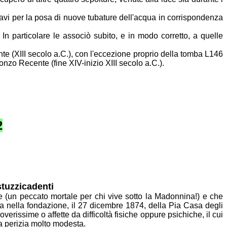
cavi per la posa di nuove tubature dell'acqua in corrispondenza
. In particolare le associò subito, e in modo corretto, a quelle
e (XIII secolo a.C.), con l'eccezione proprio della tomba L146
onzo Recente (fine XIV-inizio XIII secolo a.C.).
2
stuzzicadenti
re (un peccato mortale per chi vive sotto la Madonnina!) e che
ta nella fondazione, il 27 dicembre 1874, della Pia Casa degli
overissime o affette da difficoltà fisiche oppure psichiche, il cui
a perizia
molto modesta.