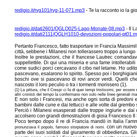
redigio.it/rvg101/rvg-11-071.mp3
- Te la racconto io la gi
redigio.it/dati2601/QGLO025-Lago-Monate-08.mp3
- Il 
redigio.it/dati2111/QGLH1010-devozioni-popolari-pt01.
Pertanto Francesco, fatto trasportare in Francia Massimil
città, sebbene i
Milanesi non tollerassero troppo a lungo
Inoltre le prestazioni, che il francese Lautrec comanda
suppellettile. Di qui una
miseria e una fame intollerabili
come sudici porci cercavano il cibo nel
letame. Ho udito
pascevano, esalarono lo spirito. Spesso poi i borghigian
boschi ove si pascevano di rovi ancor verdi. Quelli ch
nascosto il loro peculio o tra i tormenti morissero (1).
(1) La pittura, che il Crespi ci fa di quei tempi tristissimi, per ess
altri cronisti del tempo la confermano non solo nelle linee generali ma 
E non solo i Francesi, ma anche ogni sorta di predoni e l
bambini dalle cune e dai
lettucci e alle volte dal gremb
Perciò i Milanesi esasperati dalle troppe ingiurie e dai
accolsero con grandi
dimostrazioni di gioia Francesco II
Poco tempo dopo il re di Francia mandò in Italia l'am
con un nuovo 
pronunziava il popolo, famoso
storpiatore di nomi.
parte dei suoi soldati dal giuramento di
obbedienza. Gli 