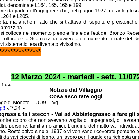
ldi, denominate L164, 165, 166 e 199.
ione da parte dell'ingegnere che, nel giugno 1927,
durante gli s
 L204 e L205.
ta, ma anche il fatto che si trattava di sepolture
preistoriche
Scamozzina.
 si colloca nel momento pieno e finale dell'età del
Bronzo Recent
lla cultura della Scamozzina, ovvero a un momento iniziale del
Br
vi sistematici era diventato vivissimo...
***************
12 Marzo 2024 - martedi - sett. 11/07
ornata
Notizie dal Villaggio
Cosa ascoltare oggi
Lago di Monate - 13.39 - rvg -
mp3
-#7,24 -
egrass a fa i stecch - Vai ad Abbiategrasso a fare gli 
onire coloro che non avevano voglia di impegnarsi,
di lavora
ltre persone, familiari o amici. L'origine del motto va
individua
lano. Restò attiva sino al 1937 e vi venivano ricoverate persone
p
 da vari ciocchi di legno, un lavoro per il quale era richiesta un