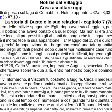
Notizie dal Villaggio
Cosa ascoltare oggi
ritti di pesca sul lago di Comabbio - Note e appunti
- #32a - 8,33 
mp3
- #7,10 -
La storia di Busto e le sue relazioni - capitolo 7 (7/
iero delle milizie spagnuole. Egli, dopo aver
saccheggiato, per
ta il bottino che aveva portato da quel borgo. Ma non si era
anc
 e fece tali progressi fra gli abitanti del borgo che in cinque m
hè il morbo fece la sua apparizione il 1° Maggio
del 1524 e durò f
to, perchè la popolazione del borgo non contò una
tale quantit
mero degli abitanti perchè dopo quei tempi moltissime case fu
si rifugiò come in luoghi assai protetti e fortificati, fuggendo gli
 così lo è quella di 7.000 per Busto, nè vale
a giustificarla l'osservazione che 
olazione doveva aggirarsi sulle quattro o
cinque mila.
 nel 1526, Carlo V., austriaco, Imperatore Augusto,
scacciato Fran
, che faceva scorrerie qua a là, entrò nel nostro borgo e comin
 messi.
vi ritornarono, il Visconti fu costretto a fuggire.
Circa il medesi
osavano assalire perfino uomini armati e disseppellivano e
rubav
ntità de lovi su per lo paexe, che era una
cosa granda, et fazevano tanto male
 lovi, et questa non era meraviglia, la
causa perchè nelle ville erano mancade 
Bustesi a circondare di un muro i cimiteri e ad
apporvi porte e ba
furono in quel tempo così numerose e così grande fu
la quantità 
con le loro milizie e per due anni vi si fermò il Tribuno dei sold
talia due eserciti; gli Imperiali, dal canto loro, ricevettero numerosi soccorsi 