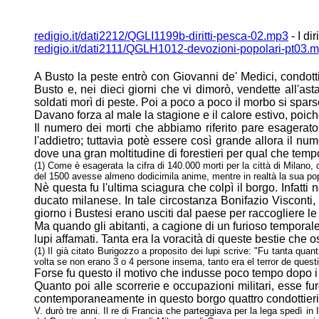
redigio.it/dati2212/QGLI1199b-diritti-pesca-02.mp3
- I di
redigio.it/dati2111/QGLH1012-devozioni-popolari-pt03.
A Busto la peste entrò con Giovanni de' Medici, condott
Busto e, nei dieci
giorni che vi dimorò, vendette all'as
soldati morì di peste. Poi a poco a
poco il morbo si sparse
Davano forza al male la stagione e il calore estivo, poic
Il numero dei morti che abbiamo riferito pare esagera
l'addietro; tuttavia potè
essere così grande allora il nu
dove una gran moltitudine di forestieri per
qual che tempo 
(1) Come è esagerata la cifra di 140.000 morti per la città di Milano,
del 1500 avesse almeno dodicimila anime, mentre in realtà la sua pop
Nè questa fu l'ultima sciagura che colpì il borgo. Infatti
ducato milanese. In
tale circostanza Bonifazio Visconti
giorno i Bustesi erano usciti dal paese
per raccogliere le
Ma quando gli abitanti, a cagione di un furioso temporale, 
lupi affamati. Tanta
era la voracità di queste bestie che 
(1) Il già citato Burigozzo a proposito dei lupi scrive: "Fu tanta qua
volta se non erano 3 o 4 persone insema, tanto era el terror de questi
Forse fu questo il motivo che indusse poco tempo dopo i 
Quanto poi alle scorrerie e occupazioni militari, esse 
contemporaneamente in
questo borgo quattro condottieri 
V. durò tre anni. Il re di Francia che
parteggiava per la lega spedì in I