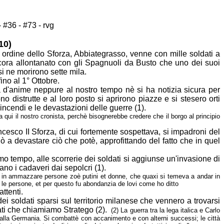
- #36 - #73 - rvg
10)
 ordine dello Sforza, Abbiategrasso, venne con mille soldati a
ora allontanato con gli Spagnuoli da Busto che uno dei suoi
esi ne
morirono sette mila.
ino al 1° Ottobre.
à d'anime neppure al nostro tempo nè si ha notizia sicura per
rono
distrutte e al loro posto si aprirono piazze e si stesero orti
 incendi e le
devastazioni delle guerre (1).
fa qui il nostro cronista, perchè bisognerebbe credere che il borgo al principio
cesco II Sforza, di cui fortemente sospettava, si impadroni del
ciò
a devastare ciò che potè, approfittando del fatto che in quel
mo tempo, alle scorrerie dei soldati si aggiunse un'invasione di
ano i cadaveri dai sepolcri (1).
 in ammazzare persone zoè putini et donne, che quaxi si temeva a andar
in
le persone, et per questo fu abondanzia de lovi come ho ditto
ttenti.
dei soldati sparsi sul territorio milanese che vennero a trovarsi
ati
che chiamiamo Stratego (2).
(2) La guerra tra la lega italica e Carlo
dalla
Germania. Si combattè con accanimento e con alterni successi; le città