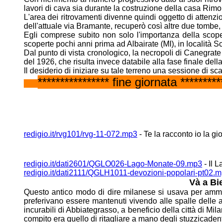
lavori di cava sia
durante la costruzione della casa Rimo
L'area dei ritrovamenti divenne quindi oggetto di attenz
dell'attuale via
Bramante, recuperò così altre due tombe,
Egli comprese subito non solo l'importanza della scoper
scoperte pochi anni prima
ad Albairate (MI), in località 
Dal punto di vista cronologico, la necropoli di Canegrate
del 1926, che risulta
invece databile alla fase finale de
Il desiderio di iniziare su tale terreno una sessione di sca
**************** fine giornata *********
redigio.it/rvg101/rvg-11-072.mp3
- Te la racconto io la gi
redigio.it/dati2601/QGLO026-Lago-Monate-09.mp3
- Il 
redigio.it/dati2111/QGLH1011-devozioni-popolari-pt02.
Và a Bi
Questo antico modo di dire milanese si usava per amm
preferivano essere
mantenuti vivendo alle spalle delle a
incurabili di Abbiategrasso,
a beneficio della città di Mi
compito era quello di ritagliare a
mano degli stuzzicadenti