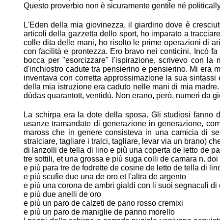
Questo proverbio non è sicuramente gentile né political
L'Eden della mia giovinezza, il giardino dove è cresciut
articoli della gazzetta
dello sport, ho imparato a tracciar
colle dita delle mani, ho risolto le
prime operazioni di ari
con facilità e prontezza. Ero bravo nei conticini.
Incò fa
bocca per "esorcizzare" l'ispirazione, scrivevo con la 
d'inchiostro cadute tra pensierino e pensierino. Mi era 
inventava con corretta approssimazione la sua sintass
della mia
istruzione era caduto nelle mani di mia madre.
dùdas quarantott, ventidù.
Non erano, però, numeri da gio
La schirpa era la dote della sposa. Gli studiosi fann
usanze tramandate di
generazione in generazione, come
maross che in genere consisteva in una
camicia di se
stralciare, tagliare i tralci, tagliare, levar via un brano) ch
di lanzolli de tella di lino e più una coperta de letto de 
tre sottili, et una grossa e più suga colli de camara n. do
e più para tre de fodrette de cosine de letto de tella di lin
e più scufie due una de oro et l'altra de argento
e più una corona de ambri gialdi con li suoi segnaculi di c
e più due anelli de oro
e più un paro de calzeti de pano rosso cremixi
e più un paro de maniglie de panno morello