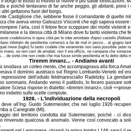
 il
borgo di Busto fu munito di nuove e più salde fortificazioni. Ma 
reda e poichè
tentavano di far anche peggio, gli abitanti, presi i
 altri gettarono fuori del
borgo.
monte Castiglione che, sebbene fosse il comandante
di quelle m
renza che aveva verso Galeazzo Visconti che egli sapeva essere
ompere l'aria, così il fetore fece scoppiare dei
morbi violenti 
io milanese e la stessa città di Milano dove fu tanto violenta
che f
peste crudelissima in epsa città per le
robe amorbate d'epso castello (Abbiate
lano infettato de pestilentia
comenzò a far de mal in pezzo... al giugno tant
qual mese (luglio) fu tanto
crudele che veramente non saria possibile poter na
 in mano, se non carri de
amalati; non li era officio, ne campana che sonas
ra.... de sorte che non
credo che mai fusse simile pestilentia et fu detto della 
Tiremm innanz... - Andiamo avanti
ttà si snodava un corteo mesto, che accompagnava
alla forca Amat
llerava il dominio austriaco sul Regno Lombardo-Veneto ed er
 repressione dell'odiato feldmaresciallo Radetzky. La gendarm
so sommario. Andando verso il patibolo, lo fecero passare sot
matore
Sciesa rispose in dialetto: «tiremm innanz», cioè <<pros
ano indietro sulle
scelte compiute.
1926. - L'individuazione della necropoli
 deve all'Ing. Guido Sutermeister, che nel luglio
1926 recuperò
mba a Canegrate (MI).
oraggio del territorio condotta dal Sutermeister, poiché -
ci dic
o rinvenuto qualcosa di anomalo. Venne così convocato a soli
.
rovamenti nel Legnanese, chiamò la prima tomba
L146; seguì il r