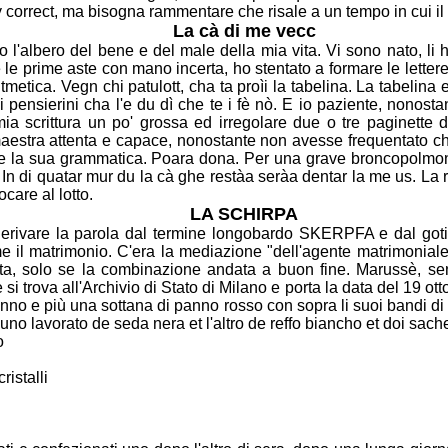
ly correct, ma bisogna rammentare che risale a un
tempo in cui il
La cà di me vecc
o l'albero del bene e del male della mia vita. Vi
sono nato, li 
e le prime aste con mano incerta, ho stentato a formare le letter
tmetica. Vegn chi patulott, cha ta proìi la tabelina. La tabelina 
 i pensierini cha l'e du dì che te i fè nò. E io paziente, nonosta
mia scrittura
un po' grossa ed irregolare due o tre paginette 
maestra attenta e capace,
nonostante non avesse frequentato ch
i e la sua grammatica. Poara dona. Per una
grave broncopolmoni
 In di quatar mur du la cà ghe restàa seràa dentar la
me us. La 
care al lotto.
LA SCHIRPA
o derivare la parola dal termine longobardo SKERPFA
e dal got
 il matrimonio. C'era la mediazione "dell'agente matrimonial
ta, solo se la combinazione andata a buon fine. Marussè, se
e si trova
all'Archivio di Stato di Milano e porta la data del 19 
panno e più una sottana di
panno rosso con sopra li suoi bandi di v
i uno lavorato de seda nera et l'altro de
reffo biancho et doi sache
o
ristalli