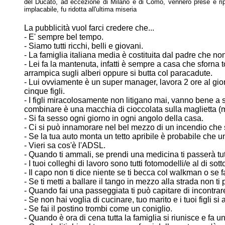
del Ducato, ad eccezione di Milano e di Como,
vennero prese e rip
implacabile, fu ridotta all'ultima miseria
La pubblicità vuol farci credere che...
- E' sempre bel tempo.
- Siamo tutti ricchi, belli e giovani.
- La famiglia italiana media è costituita dal padre che no
- Lei fa la mantenuta, infatti è sempre a casa che sforna to
arrampica sugli alberi
oppure si butta col paracadute.
- Lui ovviamente è un super manager, lavora 2 ore al giorn
cinque figli.
- I figli miracolosamente non litigano mai, vanno bene a 
combinare è una
macchia di cioccolata sulla maglietta (
- Si fa sesso ogni giorno in ogni angolo della casa.
- Ci si può innamorare nel bel mezzo di un incendio che 
- Se la tua auto monta un tetto apribile è probabile che un 
- Vieri sa cos'è l'ADSL.
- Quando ti ammali, se prendi una medicina ti passerà tut
- I tuoi colleghi di lavoro sono tutti fotomodelli/e al di sot
- Il capo non ti dice niente se ti becca col walkman o se f
- Se ti metti a ballare il tango in mezzo alla strada non t
- Quando fai una passeggiata ti può capitare di incontr
- Se non hai voglia di cucinare, tuo marito e i tuoi figli 
- Se fai il postino trombi come un coniglio.
- Quando è ora di cena tutta la famiglia si riunisce e fa