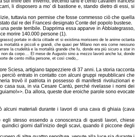
sul finire dell' inverno, trecento fanti
e cento cavalieri francesi
 carri, li disposero a mo' di bastione e, stando
dietro di essi, si
ilizie, tuttavia non permise che fosse commesso ciò che quella
stato dal re dei Francesi designato Conte del popolo bustese.
e una peste terribile. Dapprima essa apparve in Abbiategrasso,
ece morire 140.000 persone (1).
grasso) portate in dicta cittade et si existima morissero de le anime
octanta
a mortalità e piccoli e grandi, che quaxi per Milano non era
come nessuno
rrare la crudelità e la mortalità grande che fu, donde era più
sicuro a star in
se non da corpo.... El mese de Augusto sino a mezzo lavorò
anche lui, donde
morte de cento millia persone, et così credo,,.
ore Sciesa, artigiano tappezziere di 37 anni. La storia racconta
a
perciò entrato in contatto con alcuni gruppi repubblicani che
eria trovò il
patriota in possesso di manifesti rivoluzionari e
to casa sua, in via Cesare
Cantù, perché rivelasse i nomi dei
eguiamo!»>. Da allora, queste due eroiche
parole sono evocate
 alcuni materiali durante i lavori di una cava di ghiaia (cava
e egli stesso essendo a conoscenza di questi lavori, chiese
 quindici giorni
dall'inizio degli scavi, quando il piccone degli
ecupero di altre quattro sepolture, venute alla luce sia durante i