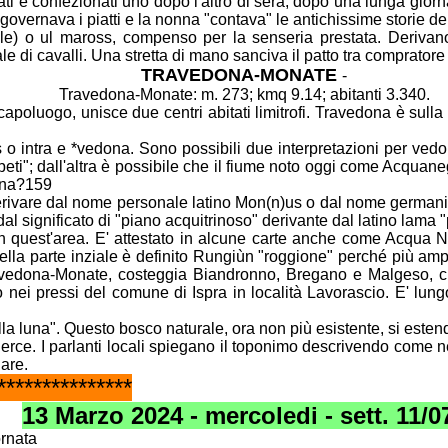
ti e confezionati uno dopo l'altro di sera, dopo
una lunga giorna
overnava i piatti e la nonna "contava" le antichissime
storie d
ale) o ul maross, compenso per la senseria prestata.
Derivan
ale di cavalli. Una stretta di mano sanciva il patto tra compratore
TRAVEDONA-MONATE
-
Travedona-Monate: m. 273; kmq 9.14; abitanti 3.340.
apoluogo, unisce due centri abitati limitrofi.
Travedona è sulla 
s o intra e *vedona. Sono possibili due
interpretazioni per vedo
abeti"; dall'altra è possibile che il fiume noto oggi come
Acquaneg
dona?159
erivare dal nome personale latino Mon(n)us o dal
nome germanico
al significato di "piano acquitrinoso" derivante dal latino
lama "
in quest'area. E' attestato in alcune carte anche
come Acqua Ne
nella parte inziale è definito Rungiùn "roggione" perché più am
vedona-Monate, costeggia Biandronno, Bregano e Malgeso, c
so
nei pressi del comune di Ispra in località Lavorascio. E' lu
lla luna". Questo bosco naturale, ora non più
esistente, si este
erce. I parlanti locali spiegano il toponimo descrivendo
come ne
lare.
***************
13 Marzo 2024 - mercoledi - sett. 11/0
ornata