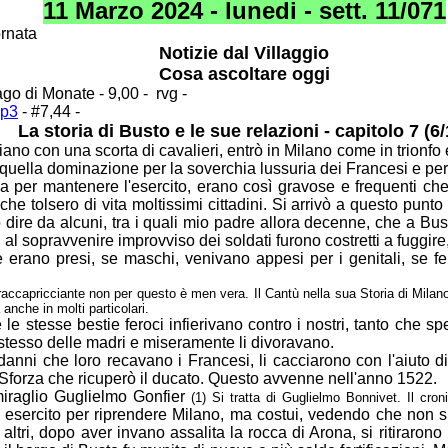
11 Marzo 2024 - lunedi - sett. 11/071
ornata
Notizie dal Villaggio
Cosa ascoltare oggi
Lago di Monate - 9,00 - rvg -
mp3
- #7,44 -
La storia di Busto e le sue relazioni - capitolo 7 (6/
iano con una scorta di cavalieri, entrò in Milano
come in trionfo 
 quella dominazione per la soverchia lussuria dei Francesi
e per
va per mantenere l'esercito, erano così gravose e
frequenti che
 che tolsero di vita moltissimi cittadini. Si arrivò a questo punt
 dire da alcuni, tra i quali mio padre allora decenne, che a Bu
i
al sopravvenire improvviso dei soldati furono costretti a fuggir
e erano presi, se
maschi, venivano appesi per i genitali, se f
ere raccapricciante non per questo è men vera.
Il Cantù nella sua Storia di Milano
anche in molti particolari.
e stesse bestie feroci infierivano contro i nostri,
tanto che spe
o stesso delle madri e miseramente li divoravano.
 danni che loro recavano i Francesi, li cacciarono
con l'aiuto d
 Sforza che ricuperò il ducato. Questo avvenne nell'anno 1522.
miraglio Guglielmo Gonfier
(1) Si tratta di Guglielmo
Bonnivet. Il cro
esercito per riprendere Milano, ma costui, vedendo che non 
altri, dopo aver invano assalita la rocca di Arona, si ritiraro