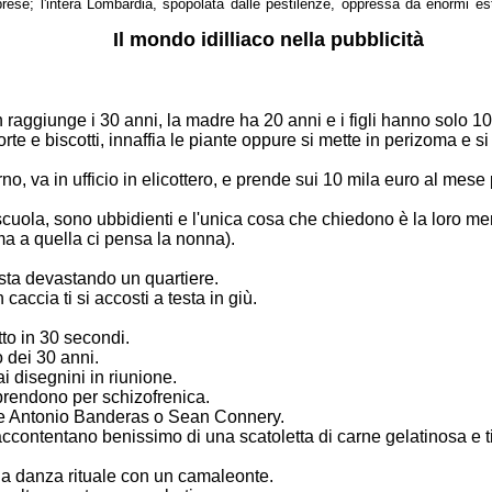
rese; l'intera Lombardia, spopolata dalle pestilenze, oppressa da enormi est
Il mondo idilliaco nella pubblicità
n raggiunge i 30 anni, la madre ha 20 anni e i figli
hanno solo 10 
rte e biscotti, innaffia le piante oppure si mette in
perizoma e si 
o, va in ufficio in elicottero, e prende sui 10 mila
euro al mese 
scuola, sono ubbidienti e l'unica cosa che
chiedono è la loro mer
ma a quella ci pensa la nonna).
sta devastando un quartiere.
caccia ti si accosti a testa in giù.
to in 30 secondi.
to dei 30 anni.
ai disegnini in riunione.
i prendono per schizofrenica.
are Antonio Banderas o Sean Connery.
si accontentano benissimo di una scatoletta di carne
gelatinosa e t
 una danza rituale con un camaleonte.