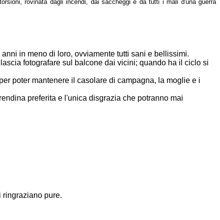
orsioni, rovinata dagli
incendi, dai saccheggi e da tutti i mali d'una guerra
anni in meno di loro, ovviamente tutti sani e bellissimi.
lascia fotografare sul balcone dai vicini; quando ha il ciclo si
per poter mantenere il casolare di campagna, la moglie e i
endina preferita e l'unica disgrazia che potranno mai
i ringraziano pure.