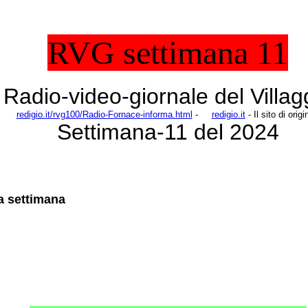
RVG settimana 11
Radio-video-giornale del Villag
redigio.it/rvg100/Radio-Fornace-informa.html
-
redigio.it
- Il sito di ori
Settimana-11 del 2024
la settimana