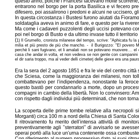
questo anno, poichè i Francesi facevano molte scorrerie,
entrarono nel borgo per la porta Basilica e vi fecero p
difesero, poi assalirono i predoni e alcuni ne uccisero, gli
In questa circostanza i Bustesi furono aiutati da Fiora
soldataglia aveva in
animo di fare, e questo per la rive
Ma come i cadaveri puzzolenti degli uccisi potevano corr
poi nel borgo di
Busto e da ultimo invase tutto il territor
(
1) Il Grumello, cronista milanese del tempo, scrive: "Aphicata fu la 
milia et più presto de più che mancho. - il Burigozzo: "El povero Mi
perchè li sani fugivano, et li amalati non se potevano muovere.... el 
casa che andar in volta, et non vedeva se non gente con campanini
el dir saria troppo, ma al veder delli cimeterj delle giexe era una pau
Era la sera del 2 agosto 1851 e fra le vie del centro ci
che Sciesa, come la
maggioranza dei milanesi, non to
combattevano per l'indipendenza,
nonostante la feroce
questo bastò per condannarlo a morte, dopo un
proces
compagni in cambio della libertà. Non lo convinsero: A
con rispetto dagli individui più determinati, che non torn
La scoperta delle prime tombe relative alla necropoli si
Morganti) circa 100 m a
nord della Chiesa di Santa Colo
Il ritrovamento fu merito dell'intensa attività di monit
preventivamente agli "sterratori" di
avvisarlo se avesser
operai portò alla luce un'urna contenente ossa
combuste
Con riferimento al numero progressivo dato ai suoi rit