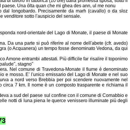
ta di lavoro in fabbrica (10 ore) dalla promessa sposa, sotto il
el paese. Una òlta quan che mi ghea des ann, ul me nonu
o dal longobardo. Precisamente da marh (cavallo) o da sloz
 e venditore sotto
l'auspicio del sensale.
sponda nord-orientale del Lago di Monate, il paese di Monate
na. Da una parte si può riferire al nome dell'abete (cfr. avedo)
ra (o Acquanera) un tempo fosse denominato Vedona, da qui
 Amone entrambi attestati. Più difficile far risalire il toponimo
palude", stagno"
ra. Nel comune di Travedona-Monate il fiume è denominato
pio
e mosso. E' l'unico emissario del Lago di Monate e nel suo
urva a nord verso
Brebbia per poi scendere nuovamente nel
ngo circa 7 km. Il nome è un composto
trasparente e richiama il
ndeva a sud del paese sul confine con il comune di Comabbio e
lle notti di luna piena le querce venissero illuminate più degli
73