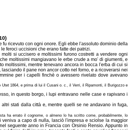
10)
e fu ricevuto con ogni onore. Egli ebbe l'assoluto dominio della
 le feroci uccisioni che erano fatte dei patrizi.
 molti si uccisero e moltissimi furono costretti a vendere ogni
o che
moltissimi mangiavano le erbe crude a mo' di giumenti, e
sto moltissimi, mentre
tenevano ancora in bocca l'erba di cui si
e, lasciando il pane non ancor cotto
nel forno, e a ricoverarsi nei
emmine per i capelli finchè o avessero rivelato dove
avevano
 Utet 1864, e prima di lui il Cusani o. c., il Verri, il Ripamonti, il Burigozzo e
sso, in questo borgo, i lupi entravano nelle case e rapivano i
i altri stati dalla città e, mentre quelli se ne andavano in fuga,
nista ha errato il cognome, o almeno lo ha scritto come, probabilmente, lo
si veniva
a capo di nulla, lasciò l'impresa e sciolse la maggior
no nel seguente anno in
Francia con Orsinio Rensio. Appunto in