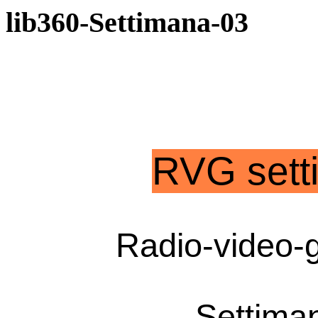
lib360-Settimana-03
RVG sett
Radio-video-g
Settima