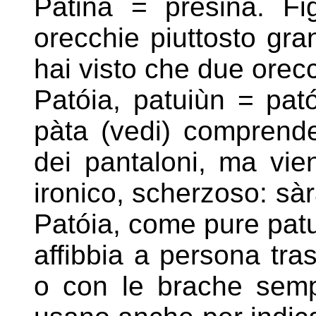
Patina = presina. Fig
orecchie piuttosto gra
hai visto
che due orecc
Patóia, patuiùn = pató
pàta (vedi) comprende
dei
pantaloni, ma vie
ironico, scherzoso: sàra
Patóia, come pure patui
affibbia a persona tra
o con le brache sempr