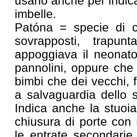
usano anche per indi
imbelle.
Patóna = specie di c
sovrapposti, trapun
appoggiava il
neonato
pannolini, oppure che 
bimbi che dei
vecchi, 
a salvaguardia dello s
Indica
anche la stuoia
chiusura di porte con
le
entrate secondarie