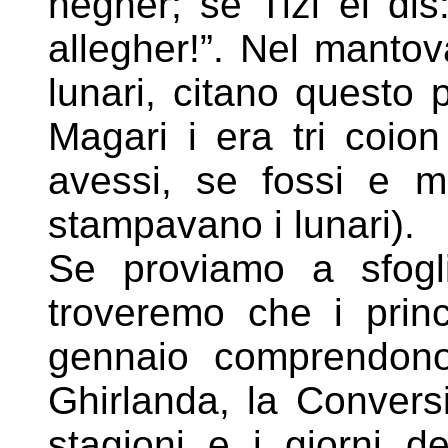
negher; se Tizi el dis
allegher!”. Nel manto
lunari, citano questo 
Magari i era tri coio
avessi, se fossi e m
stampavano i lunari).
Se proviamo a sfogli
troveremo che i princ
gennaio
comprendono
Ghirlanda, la Convers
stagioni
e i giorni de