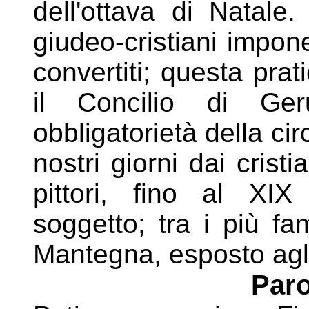
dell'ottava di
Natale. 
giudeo-cristiani impon
convertiti;
questa prat
il Concilio di Ger
obbligatorietà
della ci
nostri giorni dai cristi
pittori, fino
al XIX 
soggetto; tra i più fa
Mantegna, esposto
agl
Paro